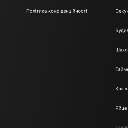
Політика конфіденційності
Секу
Будил
Шахо
Тайм
Класн
Яйце
Таба