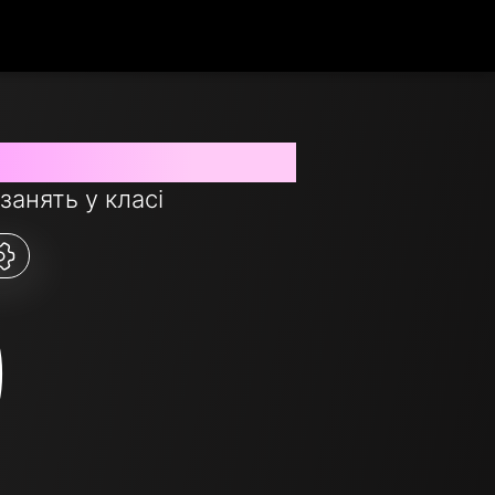
ті у використанні
занять у класі
0