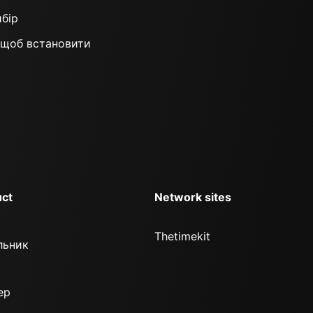
ибір
, щоб встановити
ct
Network sites
Thetimekit
льник
ер