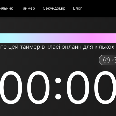
ильник
Таймер
Секундомір
Блог
ера класу безкоштовні та прос
е цей таймер в класі онлайн для кількох 
00:0