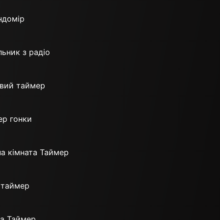
ндомір
ьник з радіо
вий таймер
ер гонки
а кімната Таймер
 таймер
та Таймер