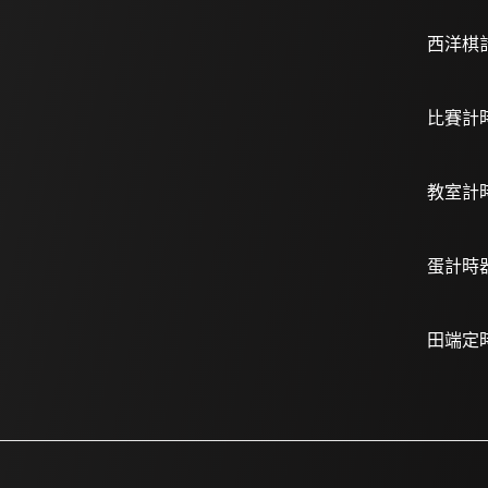
西洋棋
比賽計
教室計
蛋計時
田端定