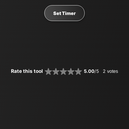
Set Timer
Rate this tool
5.00
/5
2
votes